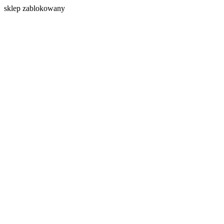
s
klep zablokowany