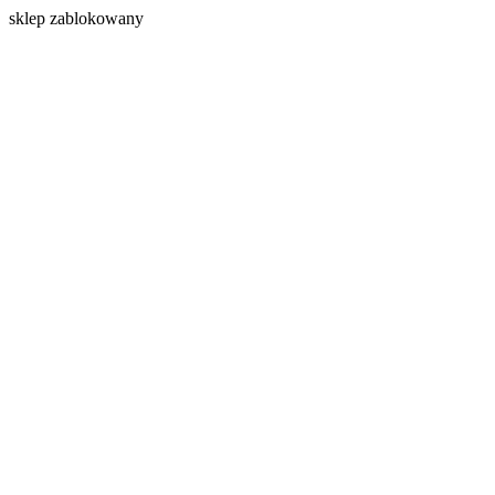
s
klep zablokowany