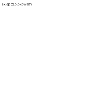
s
klep zablokowany