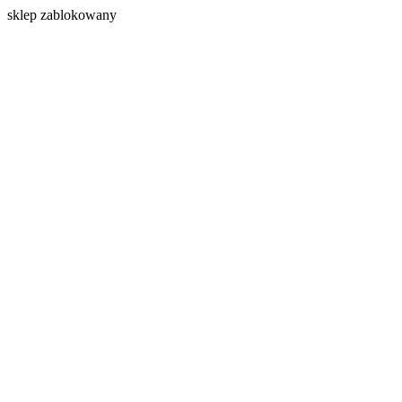
s
klep zablokowany