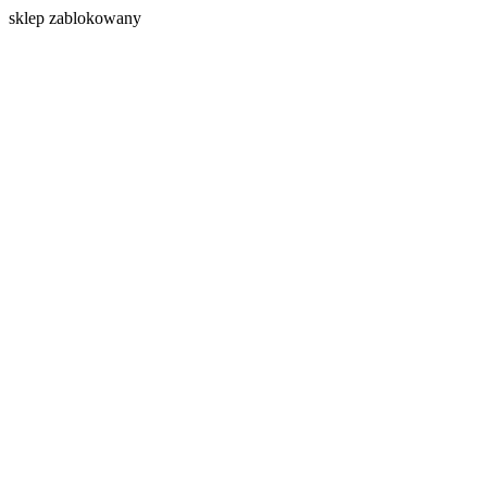
s
klep zablokowany