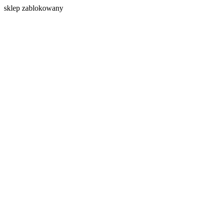
s
klep zablokowany