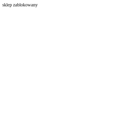
s
klep zablokowany