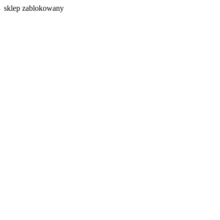
s
klep zablokowany