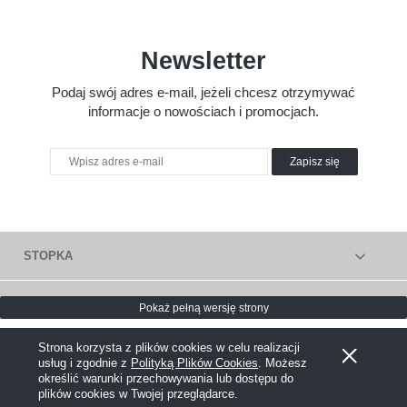
Newsletter
Podaj swój adres e-mail, jeżeli chcesz otrzymywać
informacje o nowościach i promocjach.
Zapisz się
STOPKA
Pokaż pełną wersję strony
Sklep internetowy Shoper.pl
Strona korzysta z plików cookies w celu realizacji
usług i zgodnie z
Polityką Plików Cookies
. Możesz
określić warunki przechowywania lub dostępu do
plików cookies w Twojej przeglądarce.