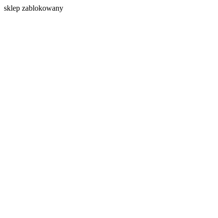
s
klep zablokowany