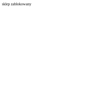
s
klep zablokowany